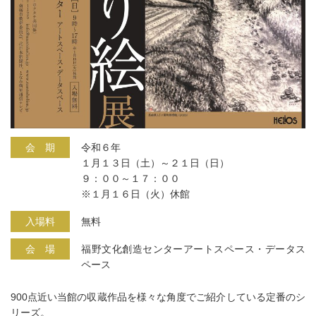
会 期
令和６年
１月１３日（土）～２１日（日）
９：００～１７：００
※１月１６日（火）休館
入場料
無料
会 場
福野文化創造センターアートスペース・データス
ペース
900点近い当館の収蔵作品を様々な角度でご紹介している定番のシ
リーズ。