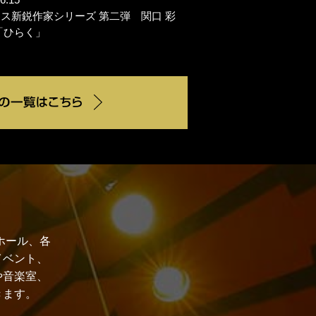
オス新鋭作家シリーズ 第二弾 関口 彩
「ひらく」
ホール、各
イベント、
や音楽室、
きます。