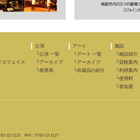
公演
アート
施設
└公演 一覧
└アート 一覧
└施設紹介
オスフェイス
└アーカイブ
└アーカイブ
└貸館案内
└座席表
└収蔵品の紹介
└利用案内
└使用料
└喜知屋
763-22-1125
FAX：0763-22-1127