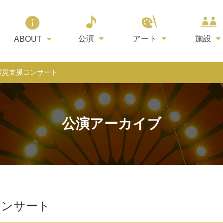
公演
アート
施設
ABOUT
 能登震災支援コンサート
公演アーカイブ
援コンサート