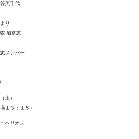
美千代
地より
森 加奈恵
有志メンバー
行
縁
日（土）
開場１３：１５）
ターヘリオス