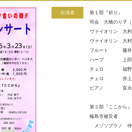
出演者
第１部『祈り』
司会 大橋のり子
ヴァイオリン 大村俊介
ヴァイオリン 大村一恵
フルート 藤井
ハープ 上田智
チェロ 福野桂
チェロ 井上貴
ピアノ 富永則
第２部『ここから
輪島市被災者
メゾソプラノ 仲