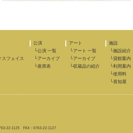
公演
アート
施設
└公演 一覧
└アート 一覧
└施設紹介
オスフェイス
└アーカイブ
└アーカイブ
└貸館案内
└座席表
└収蔵品の紹介
└利用案内
└使用料
└喜知屋
763-22-1125
FAX：0763-22-1127