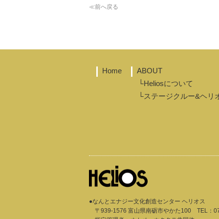
≪前へ戻る
Home
ABOUT
└Heliosについて
└ステージクルー&ヘリ
●なんとエナジー文化創造センター ヘリオス
〒939-1576 富山県南砺市やかた100
TEL：
0