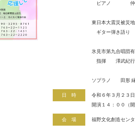
ピアノ 仲谷
東日本大震災被災
ギター弾き語り 
氷見市第九合唱団
指揮 澤武紀
ソプラノ 田形 
日 時
令和６年３月２３
開演１４：００（
会 場
福野文化創造セン