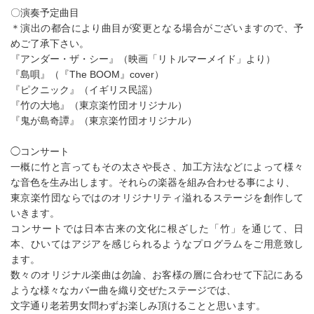
〇演奏予定曲目
＊演出の都合により曲目が変更となる場合がございますので、予
めご了承下さい。
『アンダー・ザ・シー』（映画「リトルマーメイド」より）
『島唄』（『The BOOM』cover）
『ピクニック』（イギリス民謡）
『竹の大地』（東京楽竹団オリジナル）
『鬼が島奇譚』（東京楽竹団オリジナル）
◯コンサート
一概に竹と言ってもその太さや長さ、加工方法などによって様々
な音色を生み出します。それらの楽器を組み合わせる事により、
東京楽竹団ならではのオリジナリティ溢れるステージを創作して
いきます。
コンサートでは日本古来の文化に根ざした「竹」を通じて、日
本、ひいてはアジアを感じられるようなプログラムをご用意致し
ます。
数々のオリジナル楽曲は勿論、お客様の層に合わせて下記にある
ような様々なカバー曲を織り交ぜたステージでは、
文字通り老若男女問わずお楽しみ頂けることと思います。