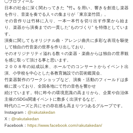
◯プロフィール
日本の社会に深く関わってきた〝竹〟を用い、響きを創造し楽器
を作り、音楽を奏でる人々の集まりが「東京楽竹団」。
その音作りは竹林に入り、一本一本竹を切り出す作業から始ま
り、楽器から演奏までの一貫した“ものづくり” を特徴としていま
す。
演奏に関してもオリジナル曲・アレンジ曲共に多彩な表現を駆使
して独自の竹音楽の世界を作り出しており、
そのオリジナリティ溢れる数々の楽器・楽曲からは独自の世界観
を感じ取って頂ける事と思います。
２００８年の結成以来、ホールでのコンサートからイベント出
演、小学校を中心とした各教育施設での芸術鑑賞会、
竹楽器製作のワークショップなど、演奏・活動のフィールドは多
岐に渡っており、全国各地にて竹の音色を響かせ
続けています。特に昨今の環境意識の高まりから、企業や自治体
主催のSDGs関連イベントに数多く出演するなど、
時代のニーズと共にその存在感も高まりつつあるグループです。
Instagram：
@rakutakedan
X：
@rakutakedan
Facebook：
https://www.facebook.com/rakutakedan/