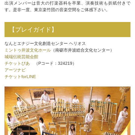
出演メンバーは音大の打楽器科を卒業、演奏技術も折紙付きで
す。是非一度、東京楽竹団の音楽空間をご体感下さい。
【プレイガイド】
なんとエナジー文化創造センター ヘリオス
ミントゥ井波文化ホール
（南砺市井波総合文化センター）
城端伝統芸能会館
チケットぴあ
（Pコード：
324219）
アーツナビ
チケットforLINE