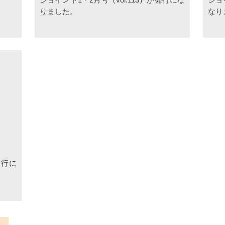
りました。
なり
発行に