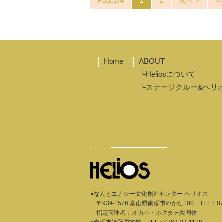
Page1/4
1
2
次へ >
>
Home
ABOUT
└Heliosについて
└ステージクルー&ヘリ
●なんとエナジー文化創造センター ヘリオス
〒939-1576 富山県南砺市やかた100
TEL：
0
指定管理者：オカベ・ホクタテ共同体