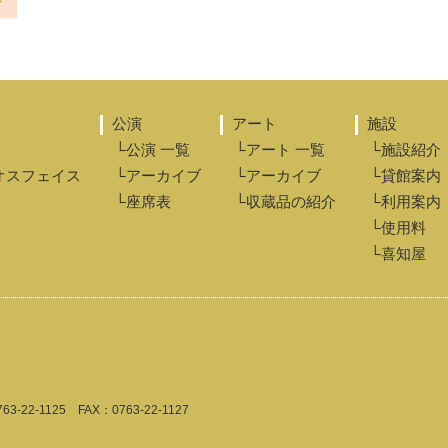
>
公演
アート
施設
└公演 一覧
└アート 一覧
└施設紹介
オスフェイス
└アーカイブ
└アーカイブ
└貸館案内
└座席表
└収蔵品の紹介
└利用案内
└使用料
└喜知屋
763-22-1125
FAX：0763-22-1127